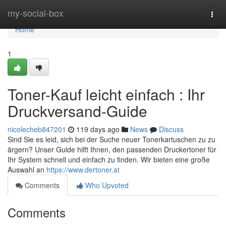
Home
my-social-box
Togg
navi
Home
1
Toner-Kauf leicht einfach : Ihr
Druckversand-Guide
nicolecheb847201
119 days ago
News
Discuss
Sind Sie es leid, sich bei der Suche neuer Tonerkartuschen zu zu
ärgern? Unser Guide hilft Ihnen, den passenden Druckertoner für
Ihr System schnell und einfach zu finden. Wir bieten eine große
Auswahl an
https://www.dertoner.at
Comments
Who Upvoted
Comments