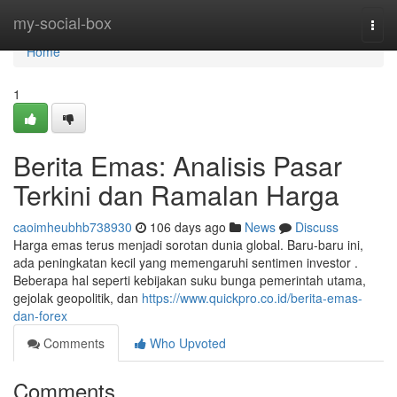
Home
my-social-box
Togg
navi
Home
1
Berita Emas: Analisis Pasar
Terkini dan Ramalan Harga
caoimheubhb738930
106 days ago
News
Discuss
Harga emas terus menjadi sorotan dunia global. Baru-baru ini,
ada peningkatan kecil yang memengaruhi sentimen investor .
Beberapa hal seperti kebijakan suku bunga pemerintah utama,
gejolak geopolitik, dan
https://www.quickpro.co.id/berita-emas-
dan-forex
Comments
Who Upvoted
Comments