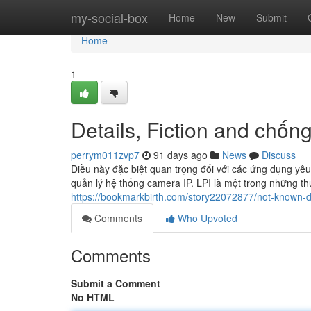
Home
my-social-box
Home
New
Submit
Home
1
Details, Fiction and chố
perrym011zvp7
91 days ago
News
Discuss
Điều này đặc biệt quan trọng đối với các ứng dụng yêu
quản lý hệ thống camera IP. LPI là một trong những thư
https://bookmarkbirth.com/story22072877/not-know
Comments
Who Upvoted
Comments
Submit a Comment
No HTML