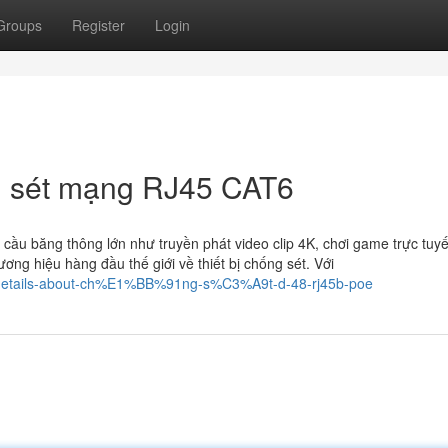
Groups
Register
Login
ng sét mạng RJ45 CAT6
 cầu băng thông lớn như truyền phát video clip 4K, chơi game trực tuy
ơng hiệu hàng đầu thế giới về thiết bị chống sét. Với
n-details-about-ch%E1%BB%91ng-s%C3%A9t-d-48-rj45b-poe