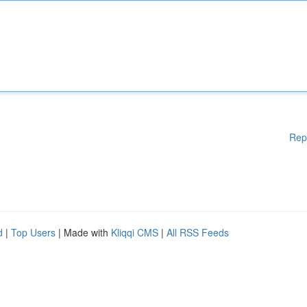
Rep
d
|
Top Users
| Made with
Kliqqi CMS
|
All RSS Feeds