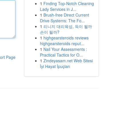
1
Finding Top-Notch Cleaning
Lady Services in J...
1
Brush-free Direct Current
Drive Systems: The Fo...
1
리니지 대리육성, 득이 될까
손이 될까?
1
highgearsteroids reviews
highgearsteroids reput...
1
Nail Your Assessments :
Practical Tactics for O...
ort Page
1
Zindeyasam.net Web Sitesi
İyi Hayat İpuçları