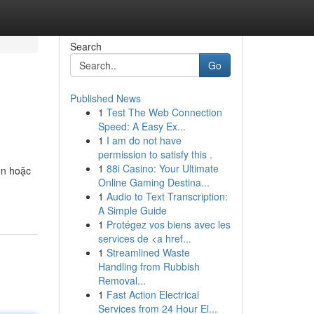
Search
Go
Published News
1
Test The Web Connection
Speed: A Easy Ex...
1
I am do not have
permission to satisfy this .
1
88i Casino: Your Ultimate
ến hoặc
Online Gaming Destina...
1
Audio to Text Transcription:
A Simple Guide
1
Protégez vos biens avec les
services de <a href...
1
Streamlined Waste
Handling from Rubbish
Removal...
1
Fast Action Electrical
Services from 24 Hour El...