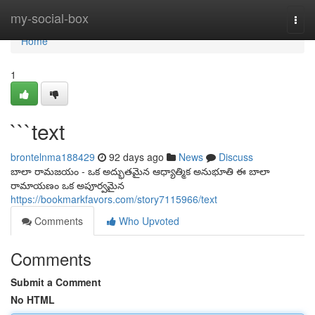
Home
my-social-box
Togg
navi
Home
1
```text
brontelnma188429
92 days ago
News
Discuss
బాలా రామజయం - ఒక అద్భుతమైన ఆధ్యాత్మిక అనుభూతి ఈ బాలా
రామాయణం ఒక అపూర్వమైన
https://bookmarkfavors.com/story7115966/text
Comments
Who Upvoted
Comments
Submit a Comment
No HTML