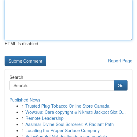
HTML is disabled
Report Page
Search
Go
Published News
1
Trusted Plug Tobacco Online Store Canada
1
Wow388: Cara copyright & Nikmati Jackpot Slot O...
1
Remote Leadership
1
Aasimar Divine Soul Sorcerer: A Radiant Path
1
Locating the Proper Surface Company
1
Soluções Bpi Net destinado a seu negócio