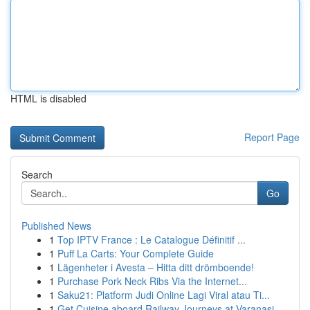
HTML is disabled
Report Page
Search
Go
Published News
1
Top IPTV France : Le Catalogue Définitif ...
1
Puff La Carts: Your Complete Guide
1
Lägenheter i Avesta – Hitta ditt drömboende!
1
Purchase Pork Neck Ribs Via the Internet...
1
Saku21: Platform Judi Online Lagi Viral atau Ti...
1
Get Cuisine aboard Railway Journeys at Varanasi...