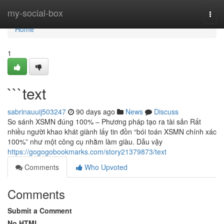
Home
my-social-box
Togg
navi
Home
1
```text
sabrinauuij503247
90 days ago
News
Discuss
So sánh XSMN đúng 100% – Phương pháp tạo ra tài sản Rất
nhiều người khao khát giành lấy tin đồn “bói toán XSMN chính xác
100%” như một công cụ nhằm làm giàu. Dẫu vậy
https://gogogobookmarks.com/story21379873/text
Comments
Who Upvoted
Comments
Submit a Comment
No HTML