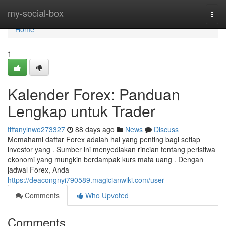
Home
my-social-box
Togg
navi
Home
1
Kalender Forex: Panduan
Lengkap untuk Trader
tiffanylnwo273327
88 days ago
News
Discuss
Memahami daftar Forex adalah hal yang penting bagi setiap
investor yang . Sumber ini menyediakan rincian tentang peristiwa
ekonomi yang mungkin berdampak kurs mata uang . Dengan
jadwal Forex, Anda
https://deacongnyi790589.magicianwiki.com/user
Comments
Who Upvoted
Comments