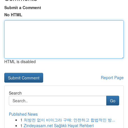
Submit a Comment
No HTML
HTML is disabled
Report Page
Search
Go
Published News
1
처방전 없이 비아그라 구매: 안전하고 합법적인 방...
1
Zindeyasam.net Sağlıklı Hayat Rehberi