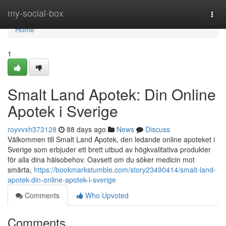
Home
my-social-box
Togg
navi
Home
1
Smalt Land Apotek: Din Online
Apotek i Sverige
royvvxh373128
88 days ago
News
Discuss
Välkommen till Smalt Land Apotek, den ledande online apoteket i
Sverige som erbjuder ett brett utbud av högkvalitativa produkter
för alla dina hälsobehov. Oavsett om du söker medicin mot
smärta,
https://bookmarkstumble.com/story23490414/smalt-land-
apotek-din-online-apotek-i-sverige
Comments
Who Upvoted
Comments