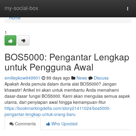
Home
my-social-box
Togg
navi
Home
1
BOS5000: Pengantar Lengkap
untuk Pengguna Awal
emiliepkow949901
89 days ago
News
Discuss
Apakah Anda pemula dalam dunia alat BOS5000? Jangan
khawatir! Artikel ini akan untuk membantu Anda memahami
dasar-dasar fungsi BOS5000. Kami akan mengulas semua aspek
utama, dari penyiapan awal hingga kemampuan-fitur
https://bookmarkingdelta.com/story21411024/bos5000-
pengantar-lengkap-untuk-orang-baru
Comments
Who Upvoted