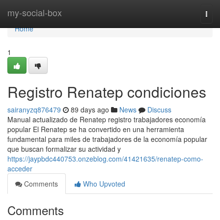
Home
my-social-box
Togg
navi
Home
1
Registro Renatep condiciones
sairanyzq876479
89 days ago
News
Discuss
Manual actualizado de Renatep registro trabajadores economía
popular El Renatep se ha convertido en una herramienta
fundamental para miles de trabajadores de la economía popular
que buscan formalizar su actividad y
https://jaypbdc440753.onzeblog.com/41421635/renatep-como-
acceder
Comments
Who Upvoted
Comments