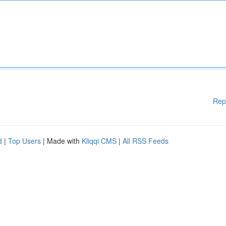
Rep
d
|
Top Users
| Made with
Kliqqi CMS
|
All RSS Feeds