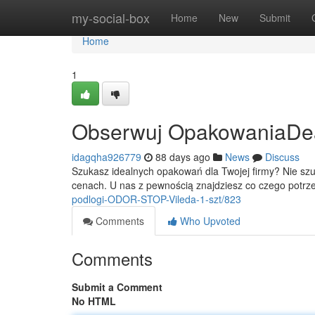
Home
my-social-box
Home
New
Submit
Home
1
Obserwuj OpakowaniaDeal -
idagqha926779
88 days ago
News
Discuss
Szukasz idealnych opakowań dla Twojej firmy? Nie szu
cenach. U nas z pewnością znajdziesz co czego potrze
podlogi-ODOR-STOP-Vileda-1-szt/823
Comments
Who Upvoted
Comments
Submit a Comment
No HTML