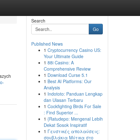
Search
Go
Published News
1
Cryptocurrency Casino US:
Your Ultimate Guide
1
88i Casino: A
Comprehensive Review
1
Download Curse 5.1
ższych
1
Best AI Platforms: Our
do-
Analysis
1
Indototo: Panduan Lengkap
dan Ulasan Terbaru
1
Cockfighting Birds For Sale
: Find Superior ...
1
{Ratudepo: Mengenal Lebih
Dekat Sosok Inspiratif
1
Γευστικές απολαύσεις:
σουβλάκια Μύτικα στο