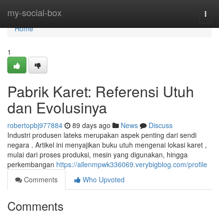
Home
my-social-box
Togg
navi
Home
1
Pabrik Karet: Referensi Utuh
dan Evolusinya
robertopbj977884
89 days ago
News
Discuss
Industri produsen lateks merupakan aspek penting dari sendi
negara . Artikel ini menyajikan buku utuh mengenai lokasi karet ,
mulai dari proses produksi, mesin yang digunakan, hingga
perkembangan
https://allenmpwk336069.verybigblog.com/profile
Comments
Who Upvoted
Comments