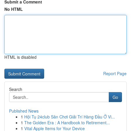
Submit a Comment
No HTML
HTML is disabled
Report Page
Search
Go
Published News
1
Hội Tụ 24club Sân Chơi Giải Trí Hàng Đầu Ở Vi...
1
The Golden Era : A Handbook to Retirement...
1
Vital Apple Items for Your Device