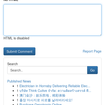
HTML is disabled
Report Page
Search
Go
Published News
1
Electrician in Hornsby Delivering Reliable Elec...
1
บริษัท Think Cutive จำกัด: ความคิดสร้างสรรค์ ที...
1
澳门金沙：娱乐胜地，精彩体验
1
출장 마사지로 피로를 날려버리세요!
1
Purchase Genotropin Online