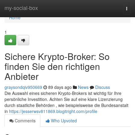
Home
my-social-box
Togg
navi
Home
1
Sichere Krypto-Broker: So
finden Sie den richtigen
Anbieter
graysondqiv950669
89 days ago
News
Discuss
Die Auswahl eines sicheren Krypto-Brokers ist wichtig für Ihre
persönliche Investition. Achten Sie auf eine klare Lizenzierung
durch staatliche Behörden , wie beispielsweise die Bundesanstalt
in
https://jesserwsv811869.blogitright.com/profile
Comments
Who Upvoted