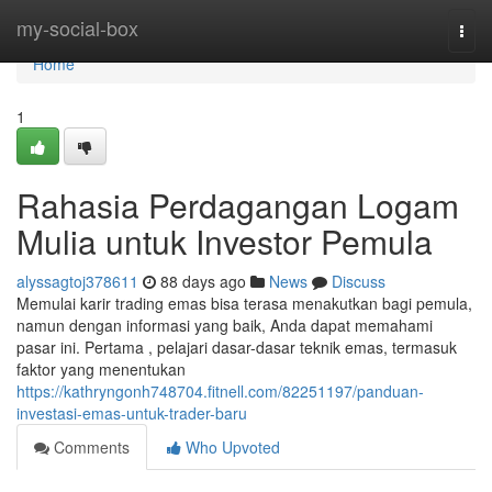
Home
my-social-box
Togg
navi
Home
1
Rahasia Perdagangan Logam
Mulia untuk Investor Pemula
alyssagtoj378611
88 days ago
News
Discuss
Memulai karir trading emas bisa terasa menakutkan bagi pemula,
namun dengan informasi yang baik, Anda dapat memahami
pasar ini. Pertama , pelajari dasar-dasar teknik emas, termasuk
faktor yang menentukan
https://kathryngonh748704.fitnell.com/82251197/panduan-
investasi-emas-untuk-trader-baru
Comments
Who Upvoted