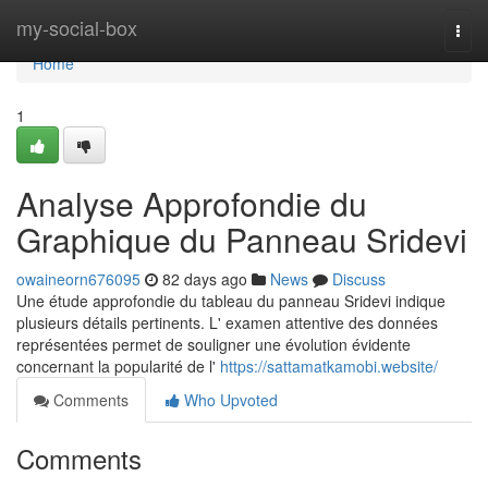
Home
my-social-box
Togg
navi
Home
1
Analyse Approfondie du
Graphique du Panneau Sridevi
owaineorn676095
82 days ago
News
Discuss
Une étude approfondie du tableau du panneau Sridevi indique
plusieurs détails pertinents. L' examen attentive des données
représentées permet de souligner une évolution évidente
concernant la popularité de l'
https://sattamatkamobi.website/
Comments
Who Upvoted
Comments