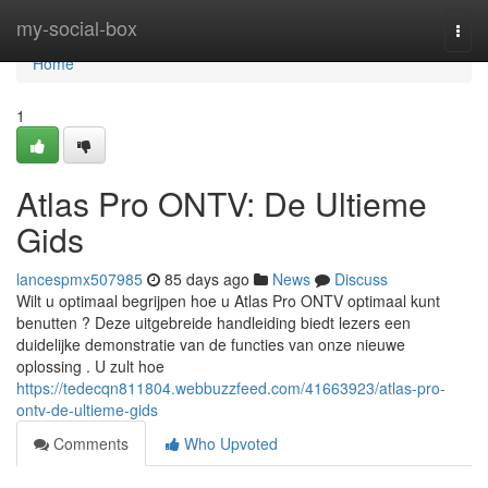
Home
my-social-box
Togg
navi
Home
1
Atlas Pro ONTV: De Ultieme
Gids
lancespmx507985
85 days ago
News
Discuss
Wilt u optimaal begrijpen hoe u Atlas Pro ONTV optimaal kunt
benutten ? Deze uitgebreide handleiding biedt lezers een
duidelijke demonstratie van de functies van onze nieuwe
oplossing . U zult hoe
https://tedecqn811804.webbuzzfeed.com/41663923/atlas-pro-
ontv-de-ultieme-gids
Comments
Who Upvoted