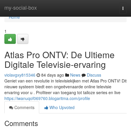
Home
my-social-box
Togg
navi
Home
1
Atlas Pro ONTV: De Ultieme
Digitale Televisie-ervaring
violavgxy815346
84 days ago
News
Discuss
Geniet van een revolutie in televisiekijken met Atlas Pro ONTV! Dit
nieuwe systeem biedt een ongeëvenaarde online televisie
ervaring voor u . Profiteer van toegang tot talloze series en live
https://iwanuqof069760.blogaritma.com/profile
Comments
Who Upvoted
Comments