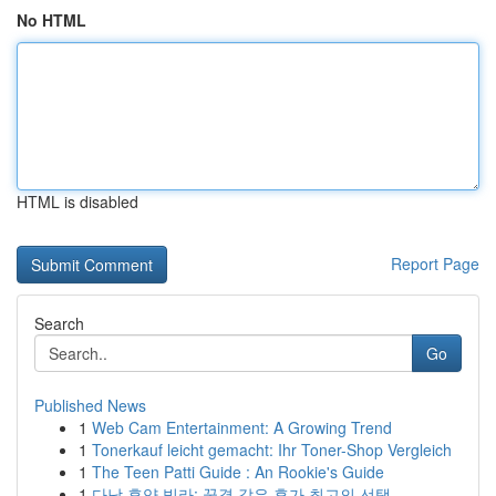
No HTML
HTML is disabled
Report Page
Search
Go
Published News
1
Web Cam Entertainment: A Growing Trend
1
Tonerkauf leicht gemacht: Ihr Toner-Shop Vergleich
1
The Teen Patti Guide : An Rookie's Guide
1
다낭 휴양 빌라: 꿈결 같은 휴가 최고의 선택