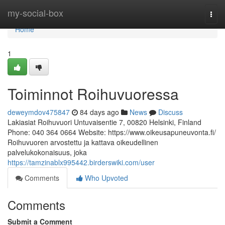
Home
my-social-box
Togg
navi
Home
1
Toiminnot Roihuvuoressa
deweymdov475847
84 days ago
News
Discuss
Lakiasiat Roihuvuori Untuvaisentie 7, 00820 Helsinki, Finland
Phone: 040 364 0664 Website: https://www.oikeusapuneuvonta.fi/
Roihuvuoren arvostettu ja kattava oikeudellinen
palvelukokonaisuus, joka
https://tamzinablx995442.birderswiki.com/user
Comments
Who Upvoted
Comments
Submit a Comment