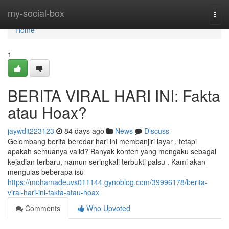
Home
my-social-box
Togg
navi
Home
1
BERITA VIRAL HARI INI: Fakta
atau Hoax?
jaywdit223123
84 days ago
News
Discuss
Gelombang berita beredar hari ini membanjiri layar , tetapi
apakah semuanya valid? Banyak konten yang mengaku sebagai
kejadian terbaru, namun seringkali terbukti palsu . Kami akan
mengulas beberapa isu
https://mohamadeuvs011144.gynoblog.com/39996178/berita-
viral-hari-ini-fakta-atau-hoax
Comments
Who Upvoted