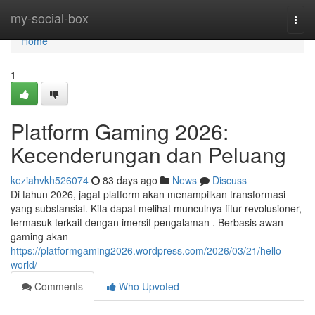
Home
my-social-box
Togg
navi
Home
1
Platform Gaming 2026:
Kecenderungan dan Peluang
keziahvkh526074
83 days ago
News
Discuss
Di tahun 2026, jagat platform akan menampilkan transformasi
yang substansial. Kita dapat melihat munculnya fitur revolusioner,
termasuk terkait dengan imersif pengalaman . Berbasis awan
gaming akan
https://platformgaming2026.wordpress.com/2026/03/21/hello-
world/
Comments
Who Upvoted