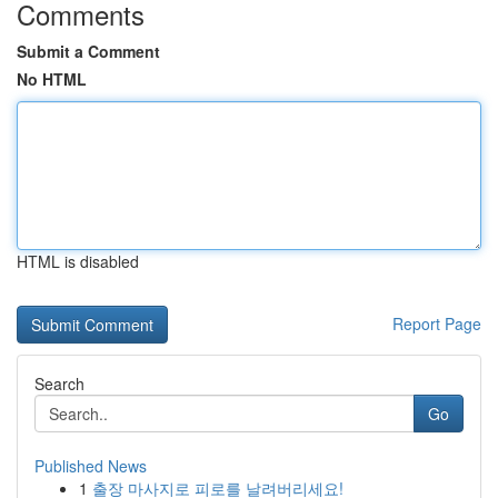
Comments
Submit a Comment
No HTML
HTML is disabled
Report Page
Search
Go
Published News
1
출장 마사지로 피로를 날려버리세요!