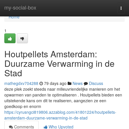
Home
my-social-box
Togg
navi
Home
1
Houtpellets Amsterdam:
Duurzame Verwarming in de
Stad
mathegdxv704288
79 days ago
News
Discuss
deze plek zoekt steeds naar milieuvriendelijke manieren om het
opwarmen van panden te optimaliseren . Houtpellets bieden een
uitstekende kans om dit te realiseren, aangezien ze een
goedkoop en enorm
https://cyrusngci819806.azzablog.com/41801224/houtpellets-
amsterdam-duurzame-verwarming-in-de-stad
Comments
Who Upvoted