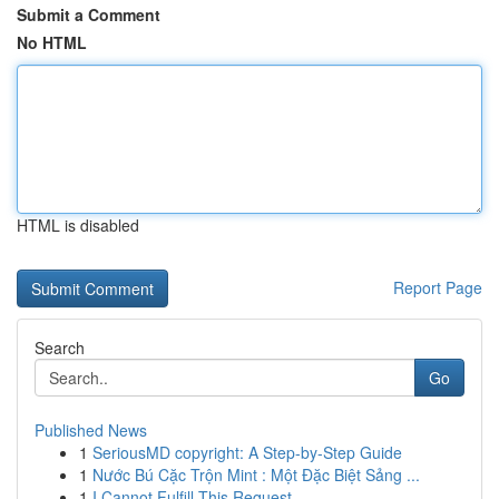
Submit a Comment
No HTML
HTML is disabled
Report Page
Search
Go
Published News
1
SeriousMD copyright: A Step-by-Step Guide
1
Nước Bú Cặc Trộn Mint : Một Đặc Biệt Sảng ...
1
I Cannot Fulfill This Request