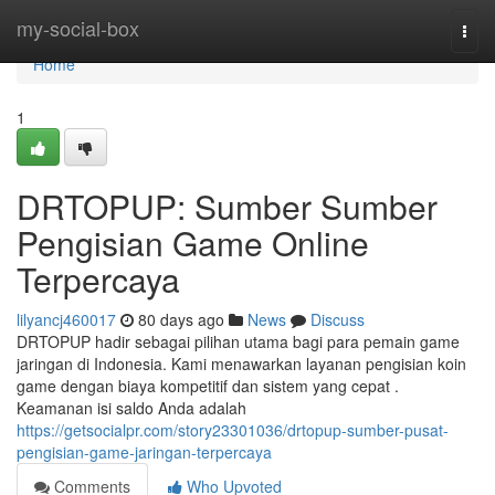
Home
my-social-box
Togg
navi
Home
1
DRTOPUP: Sumber Sumber
Pengisian Game Online
Terpercaya
lilyancj460017
80 days ago
News
Discuss
DRTOPUP hadir sebagai pilihan utama bagi para pemain game
jaringan di Indonesia. Kami menawarkan layanan pengisian koin
game dengan biaya kompetitif dan sistem yang cepat .
Keamanan isi saldo Anda adalah
https://getsocialpr.com/story23301036/drtopup-sumber-pusat-
pengisian-game-jaringan-terpercaya
Comments
Who Upvoted