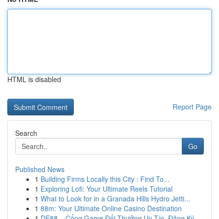
HTML is disabled
Report Page
Search
Go
Published News
1
Building Firms Locally this City : Find To...
1
Exploring Lofi: Your Ultimate Reels Tutorial
1
What to Look for in a Granada Hills Hydro Jetti...
1
88m: Your Ultimate Online Casino Destination
1
DE88 – Cổng Game Đổi Thưởng Uy Tín, Đăng Ký