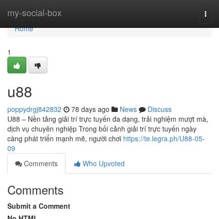
Home
my-social-box
Togg
navi
Home
1
u88
poppydrgj842832
78 days ago
News
Discuss
U88 – Nền tảng giải trí trực tuyến đa dạng, trải nghiệm mượt mà,
dịch vụ chuyên nghiệp Trong bối cảnh giải trí trực tuyến ngày
càng phát triển mạnh mẽ, người chơi
https://te.legra.ph/U88-05-
09
Comments
Who Upvoted
Comments
Submit a Comment
No HTML