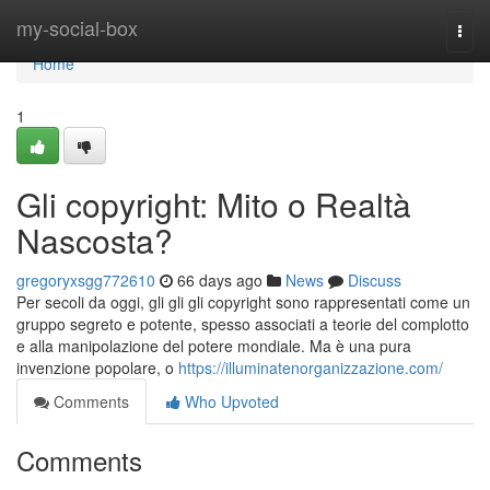
Home
my-social-box
Togg
navi
Home
1
Gli copyright: Mito o Realtà
Nascosta?
gregoryxsgg772610
66 days ago
News
Discuss
Per secoli da oggi, gli gli gli copyright sono rappresentati come un
gruppo segreto e potente, spesso associati a teorie del complotto
e alla manipolazione del potere mondiale. Ma è una pura
invenzione popolare, o
https://illuminatenorganizzazione.com/
Comments
Who Upvoted
Comments