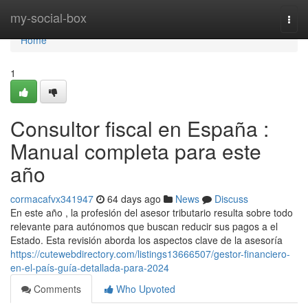
Home
my-social-box
Togg
navi
Home
1
Consultor fiscal en España :
Manual completa para este
año
cormacafvx341947
64 days ago
News
Discuss
En este año , la profesión del asesor tributario resulta sobre todo
relevante para autónomos que buscan reducir sus pagos a el
Estado. Esta revisión aborda los aspectos clave de la asesoría
https://cutewebdirectory.com/listings13666507/gestor-financiero-
en-el-país-guía-detallada-para-2024
Comments
Who Upvoted