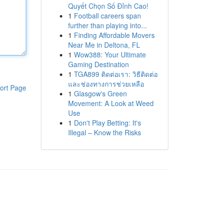
Quyết Chọn Số Đỉnh Cao!
1
Football careers span
further than playing into...
1
Finding Affordable Movers
Near Me in Deltona, FL
1
Wow388: Your Ultimate
Gaming Destination
1
TGA899 ติดต่อเรา: วิธีติดต่อ
และช่องทางการช่วยเหลือ
ort Page
1
Glasgow's Green
Movement: A Look at Weed
Use
1
Don't Play Betting: It's
Illegal – Know the Risks