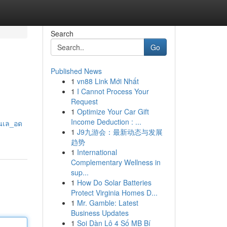
Search
Go
Published News
1
vn88 Link Mới Nhất
1
I Cannot Process Your
Request
1
Optimize Your Car Gift
Income Deduction : ...
_นเล_อด
1
J9九游会：最新动态与发展
趋势
1
International
Complementary Wellness in
sup...
1
How Do Solar Batteries
Protect Virginia Homes D...
1
Mr. Gamble: Latest
Business Updates
1
Soi Dàn Lô 4 Số MB Bí