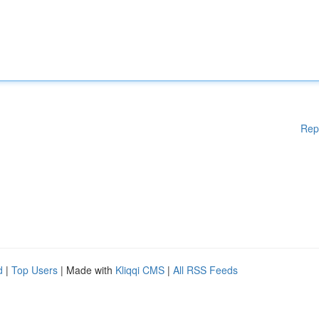
Rep
d
|
Top Users
| Made with
Kliqqi CMS
|
All RSS Feeds