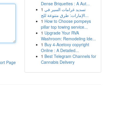
Dense Briquettes : A Aut...
1
تسديد غرامات السير في
الإمارات: طرق متنوعة للج...
1
How to Choose pompeys
pillar top towing service...
1
Upgrade Your RVA
Washroom: Remodeling Ide...
1
Buy 4-Acetoxy copyright
Online : A Detailed...
1
Best Telegram Channels for
Cannabis Delivery
ort Page