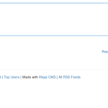
Rep
d
|
Top Users
| Made with
Kliqqi CMS
|
All RSS Feeds