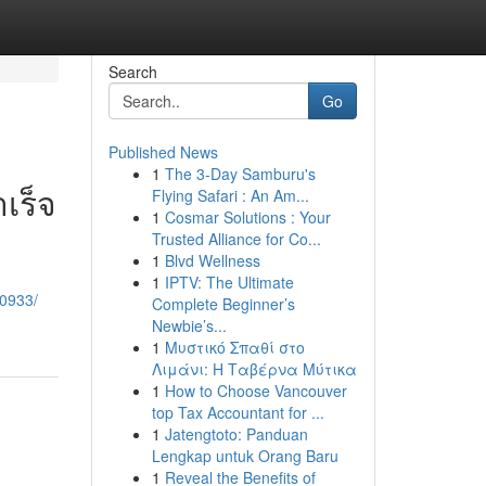
Search
Go
Published News
1
The 3-Day Samburu's
เร็จ
Flying Safari : An Am...
1
Cosmar Solutions : Your
Trusted Alliance for Co...
1
Blvd Wellness
1
IPTV: The Ultimate
80933/
Complete Beginner’s
Newbie’s...
1
Μυστικό Σπαθί στο
Λιμάνι: Η Ταβέρνα Μύτικα
1
How to Choose Vancouver
top Tax Accountant for ...
1
Jatengtoto: Panduan
Lengkap untuk Orang Baru
1
Reveal the Benefits of