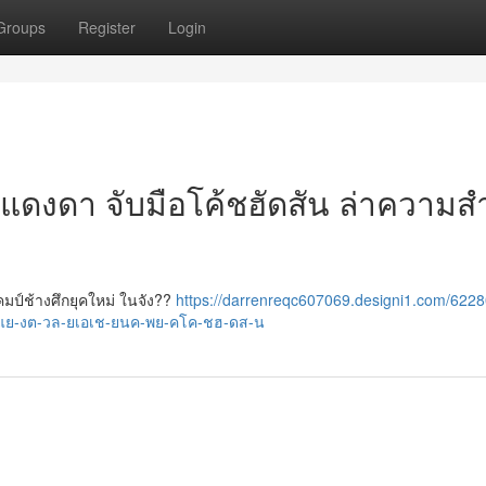
Groups
Register
Login
 แดงดา จับมือโค้ชฮัดสัน ล่าความสำ
ป์ช้างศึกยุคใหม่ ในจัง??
https://darrenreqc607069.designi1.com/622
แย-งต-วล-ยเอเช-ยนค-พย-คโค-ชฮ-ดส-น