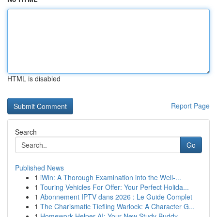
HTML is disabled
Report Page
Search
Go
Published News
1
iWin: A Thorough Examination into the Well-...
1
Touring Vehicles For Offer: Your Perfect Holida...
1
Abonnement IPTV dans 2026 : Le Guide Complet
1
The Charismatic Tiefling Warlock: A Character G...
1
Homework Helper AI: Your New Study Buddy