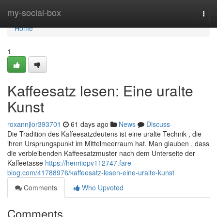
Home
my-social-box
Togg
navi
Home
1
Kaffeesatz lesen: Eine uralte
Kunst
roxannjlor393701
61 days ago
News
Discuss
Die Tradition des Kaffeesatzdeutens ist eine uralte Technik , die
ihren Ursprungspunkt im Mittelmeerraum hat. Man glauben , dass
die verbleibenden Kaffeesatzmuster nach dem Unterseite der
Kaffeetasse
https://henriiopv112747.fare-
blog.com/41788976/kaffeesatz-lesen-eine-uralte-kunst
Comments
Who Upvoted
Comments