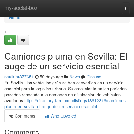
Home
my-social-box
Togg
navi
Home
1
Camiones pluma en Sevilla: El
auge de un servicio esencial
saulkfhr377651
59 days ago
News
Discuss
En Sevilla , los vehículos grúa se han convertido en un servicio
esencial para la logística urbana. Su crecimiento en los periodos
pasados responde a la demanda de eliminación de vehículos
averiados
https://directory-farm.com/listings13612316/camiones-
pluma-en-sevilla-el-auge-de-un-servicio-esencial
Comments
Who Upvoted
Comments