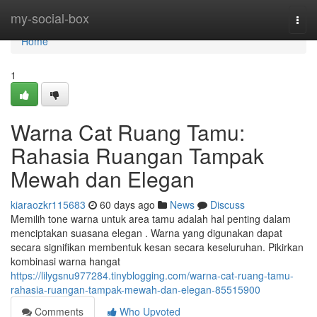
Home
my-social-box
Togg
navi
Home
1
Warna Cat Ruang Tamu:
Rahasia Ruangan Tampak
Mewah dan Elegan
kiaraozkr115683
60 days ago
News
Discuss
Memilih tone warna untuk area tamu adalah hal penting dalam
menciptakan suasana elegan . Warna yang digunakan dapat
secara signifikan membentuk kesan secara keseluruhan. Pikirkan
kombinasi warna hangat
https://lilygsnu977284.tinyblogging.com/warna-cat-ruang-tamu-
rahasia-ruangan-tampak-mewah-dan-elegan-85515900
Comments
Who Upvoted