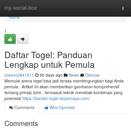
Home
my-social-box
Togg
navi
Home
1
Daftar Togel: Panduan
Lengkap untuk Pemula
zoeexco841511
60 days ago
News
Discuss
Memulai arena togel bisa jadi terasa membingungkan bagi Anda
pemula . Artikel ini akan memberikan gambaran komprehensif
tentang prinsip lotre , termasuk teknik menebak kombinasi yang
potensial
https://bandar-togel-terpercaya.com/
Comments
Who Upvoted
Comments