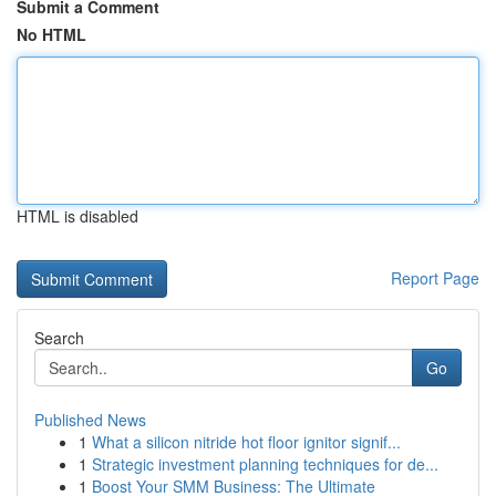
Submit a Comment
No HTML
HTML is disabled
Report Page
Search
Go
Published News
1
What a silicon nitride hot floor ignitor signif...
1
Strategic investment planning techniques for de...
1
Boost Your SMM Business: The Ultimate