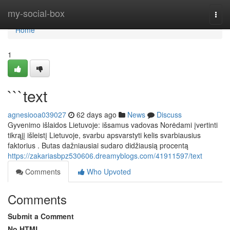
Home
my-social-box
Togg
navi
Home
1
```text
agnesiooa039027
62 days ago
News
Discuss
Gyvenimo išlaidos Lietuvoje: išsamus vadovas Norėdami įvertinti
tikrąjį išleistį Lietuvoje, svarbu apsvarstyti kelis svarbiausius
faktorius . Butas dažniausiai sudaro didžiausią procentą
https://zakariasbpz530606.dreamyblogs.com/41911597/text
Comments
Who Upvoted
Comments
Submit a Comment
No HTML