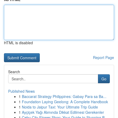
HTML is disabled
Report Page
Search
Go
Published News
1
Baccarat Strategy Philippines: Gabay Para sa Ba...
1
Foundation Laying Geelong: A Complete Handbook
1
Noida to Jaipur Taxi: Your Ultimate Trip Guide
1
Ayçiçek Yağı Alımında Dikkat Edilmesi Gerekenler
1
Cebu City Flower Shop: Your Guide to Stunning B...