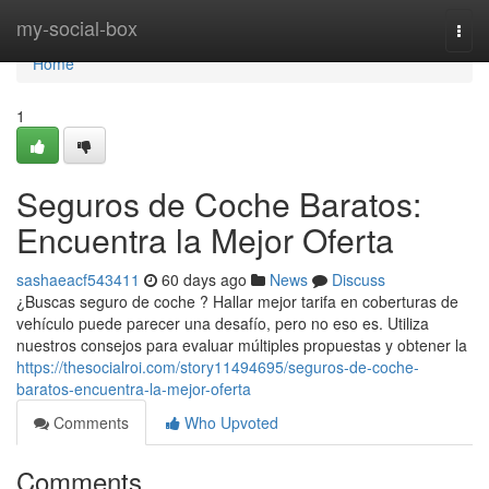
Home
my-social-box
Togg
navi
Home
1
Seguros de Coche Baratos:
Encuentra la Mejor Oferta
sashaeacf543411
60 days ago
News
Discuss
¿Buscas seguro de coche ? Hallar mejor tarifa en coberturas de
vehículo puede parecer una desafío, pero no eso es. Utiliza
nuestros consejos para evaluar múltiples propuestas y obtener la
https://thesocialroi.com/story11494695/seguros-de-coche-
baratos-encuentra-la-mejor-oferta
Comments
Who Upvoted
Comments