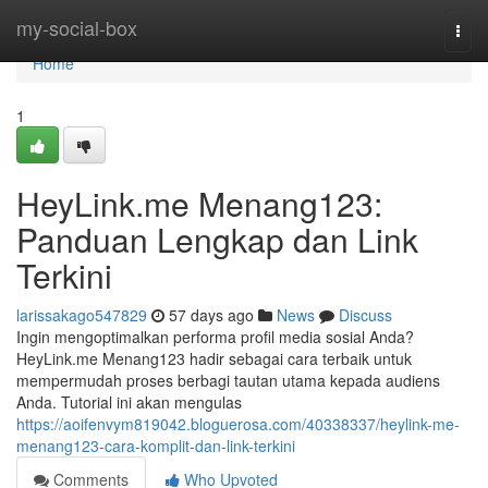
Home
my-social-box
Togg
navi
Home
1
HeyLink.me Menang123:
Panduan Lengkap dan Link
Terkini
larissakago547829
57 days ago
News
Discuss
Ingin mengoptimalkan performa profil media sosial Anda?
HeyLink.me Menang123 hadir sebagai cara terbaik untuk
mempermudah proses berbagi tautan utama kepada audiens
Anda. Tutorial ini akan mengulas
https://aoifenvym819042.bloguerosa.com/40338337/heylink-me-
menang123-cara-komplit-dan-link-terkini
Comments
Who Upvoted