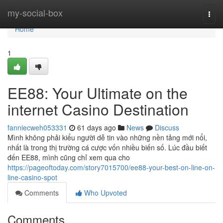
Home
my-social-box
Togg
navi
Home
1
EE88: Your Ultimate on the
internet Casino Destination
fanniecweh053331
61 days ago
News
Discuss
Mình không phải kiểu người dễ tin vào những nền tảng mới nổi,
nhất là trong thị trường cá cược vốn nhiều biến số. Lúc đầu biết
đến EE88, mình cũng chỉ xem qua cho
https://pageoftoday.com/story7015700/ee88-your-best-on-line-on-
line-casino-spot
Comments
Who Upvoted
Comments