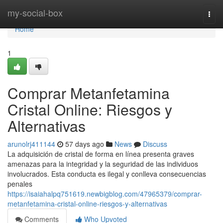
Home
my-social-box
Togg
navi
Home
1
Comprar Metanfetamina
Cristal Online: Riesgos y
Alternativas
arunolrj411144
57 days ago
News
Discuss
La adquisición de cristal de forma en línea presenta graves
amenazas para la integridad y la seguridad de las individuos
involucrados. Esta conducta es ilegal y conlleva consecuencias
penales
https://isaiahalpq751619.newbigblog.com/47965379/comprar-
metanfetamina-cristal-online-riesgos-y-alternativas
Comments
Who Upvoted