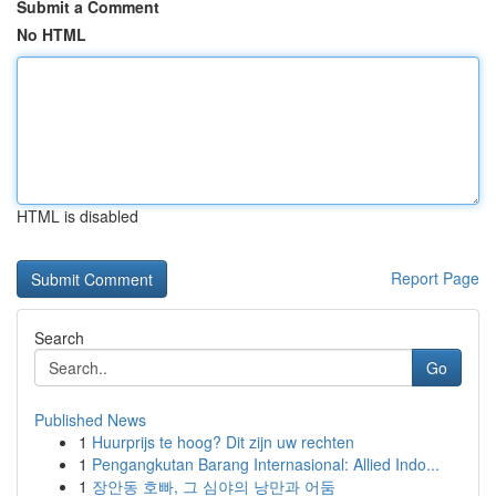
Submit a Comment
No HTML
HTML is disabled
Report Page
Search
Go
Published News
1
Huurprijs te hoog? Dit zijn uw rechten
1
Pengangkutan Barang Internasional: Allied Indo...
1
장안동 호빠, 그 심야의 낭만과 어둠