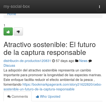
Home
my-social-box
Togg
navi
Home
1
Atractivo sostenible: El futuro
de la captura responsable
distribucin-de-productos120831
57 days ago
News
Discuss
La adopción del atractivo sostenible representa un cambio
importante para promover la longevidad de las especies marinas.
Este enfoque facilita reducir el efecto ambiental de la pesca ,
fomentando
https://bookmarkpagerank.com/story21622820/cebo-
sostenible-un-futuro-de-la-captura-responsable
Comments
Who Upvoted