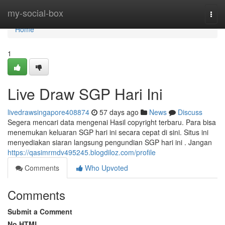
Home
my-social-box
Togg
navi
Home
1
Live Draw SGP Hari Ini
livedrawsingapore408874
57 days ago
News
Discuss
Segera mencari data mengenai Hasil copyright terbaru. Para bisa
menemukan keluaran SGP hari ini secara cepat di sini. Situs ini
menyediakan siaran langsung pengundian SGP hari ini . Jangan
https://qasimrmdv495245.blogdiloz.com/profile
Comments
Who Upvoted
Comments
Submit a Comment
No HTML