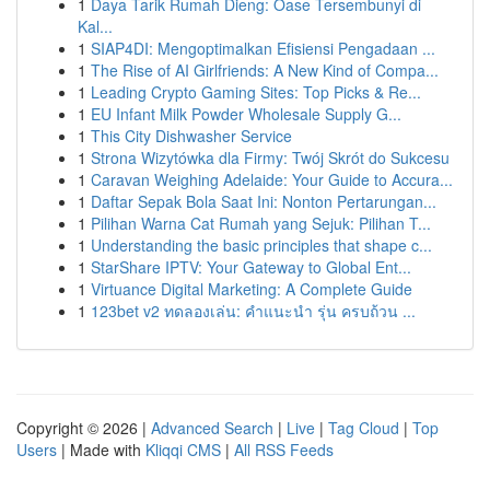
1
Daya Tarik Rumah Dieng: Oase Tersembunyi di
Kal...
1
SIAP4DI: Mengoptimalkan Efisiensi Pengadaan ...
1
The Rise of AI Girlfriends: A New Kind of Compa...
1
Leading Crypto Gaming Sites: Top Picks & Re...
1
EU Infant Milk Powder Wholesale Supply G...
1
This City Dishwasher Service
1
Strona Wizytówka dla Firmy: Twój Skrót do Sukcesu
1
Caravan Weighing Adelaide: Your Guide to Accura...
1
Daftar Sepak Bola Saat Ini: Nonton Pertarungan...
1
Pilihan Warna Cat Rumah yang Sejuk: Pilihan T...
1
Understanding the basic principles that shape c...
1
StarShare IPTV: Your Gateway to Global Ent...
1
Virtuance Digital Marketing: A Complete Guide
1
123bet v2 ทดลองเล่น: คำแนะนำ รุ่น ครบถ้วน ...
Copyright © 2026 |
Advanced Search
|
Live
|
Tag Cloud
|
Top
Users
| Made with
Kliqqi CMS
|
All RSS Feeds