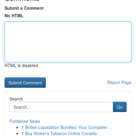
Submit a Comment
No HTML
HTML is disabled
Report Page
Search
Go
Published News
1
British Liquidation Bundles: Your Complete ...
1
Buy Stoker's Tobacco Online Canada