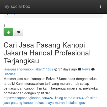
Home
my-social-box
Togg
navi
Home
1
Cari Jasa Pasang Kanopi
Jakarta Handal Profesional
Terjangkau
jasa-pasang-kanopi-jakar711689
57 days ago
News
Discuss
Mencari jasa buat kanopi di Bekasi? Kami hadir dengan solusi
terbaik! Kami menawarkan tarif yang murah untuk setiap
pemasangan canopi. Tim kami berpengalaman siap melakukan
pemasangan dengan gesit dan
https://jasapasangkanopi730424.jiliblog.com/98126372/diskon-
jasa-pasang-kanopi-bekasi-biaya-murah-instalasi-gesit-