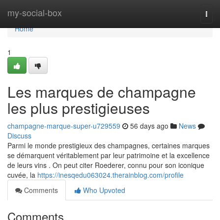
Home
my-social-box
Togg
navi
Home
1
Les marques de champagne
les plus prestigieuses
champagne-marque-super-u729559
56 days ago
News
Discuss
Parmi le monde prestigieux des champagnes, certaines marques
se démarquent véritablement par leur patrimoine et la excellence
de leurs vins . On peut citer Roederer, connu pour son iconique
cuvée, la
https://inesqedu063024.therainblog.com/profile
Comments
Who Upvoted
Comments