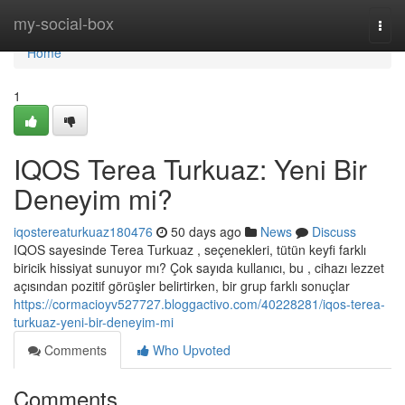
Home
my-social-box
Togg
navi
Home
1
IQOS Terea Turkuaz: Yeni Bir
Deneyim mi?
iqostereaturkuaz180476
50 days ago
News
Discuss
IQOS sayesinde Terea Turkuaz , seçenekleri, tütün keyfi farklı
biricik hissiyat sunuyor mı? Çok sayıda kullanıcı, bu , cihazı lezzet
açısından pozitif görüşler belirtirken, bir grup farklı sonuçlar
https://cormacioyv527727.bloggactivo.com/40228281/iqos-terea-
turkuaz-yeni-bir-deneyim-mi
Comments
Who Upvoted
Comments