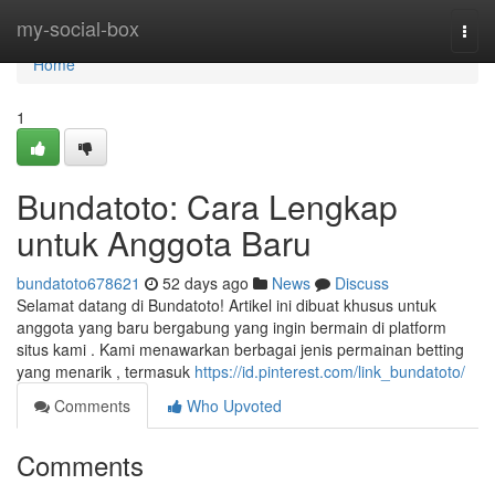
Home
my-social-box
Togg
navi
Home
1
Bundatoto: Cara Lengkap
untuk Anggota Baru
bundatoto678621
52 days ago
News
Discuss
Selamat datang di Bundatoto! Artikel ini dibuat khusus untuk
anggota yang baru bergabung yang ingin bermain di platform
situs kami . Kami menawarkan berbagai jenis permainan betting
yang menarik , termasuk
https://id.pinterest.com/link_bundatoto/
Comments
Who Upvoted
Comments