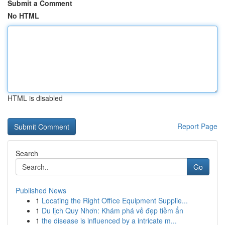
Submit a Comment
No HTML
HTML is disabled
Report Page
Search
Go
Published News
1
Locating the Right Office Equipment Supplie...
1
Du lịch Quy Nhơn: Khám phá vẻ đẹp tiềm ẩn
1
the disease is influenced by a intricate m...