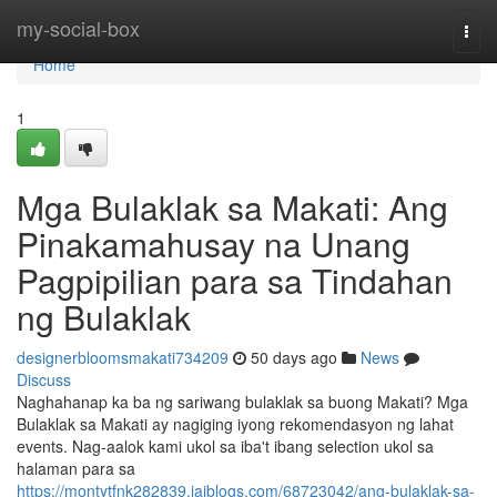
Home
my-social-box
Togg
navi
Home
1
Mga Bulaklak sa Makati: Ang
Pinakamahusay na Unang
Pagpipilian para sa Tindahan
ng Bulaklak
designerbloomsmakati734209
50 days ago
News
Discuss
Naghahanap ka ba ng sariwang bulaklak sa buong Makati? Mga
Bulaklak sa Makati ay nagiging iyong rekomendasyon ng lahat
events. Nag-aalok kami ukol sa iba't ibang selection ukol sa
halaman para sa
https://montytfnk282839.jaiblogs.com/68723042/ang-bulaklak-sa-