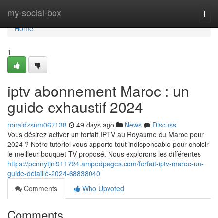
Home
my-social-box
Togg
navi
Home
1
iptv abonnement Maroc : un
guide exhaustif 2024
ronaldzsum067138
49 days ago
News
Discuss
Vous désirez activer un forfait IPTV au Royaume du Maroc pour
2024 ? Notre tutoriel vous apporte tout indispensable pour choisir
le meilleur bouquet TV proposé. Nous explorons les différentes
https://pennytjnl911724.ampedpages.com/forfait-iptv-maroc-un-
guide-détaillé-2024-68838040
Comments
Who Upvoted
Comments